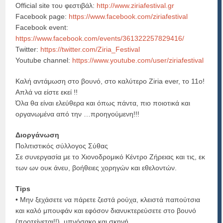
Official site του φεστιβάλ:
http://www.ziriafestival.gr
Facebook page:
https://www.facebook.com/ziriafestival
Facebook event:
https://www.facebook.com/events/361322257829416/
Twitter:
https://twitter.com/Ziria_Festival
Youtube channel:
https://www.youtube.com/user/ziriafestival
Καλή αντάμωση στο βουνό, στο καλύτερο Ziria ever, το 11ο!
Απλά να είστε εκεί !!
Όλα θα είναι ελεύθερα και όπως πάντα, πιο ποιοτικά και
οργανωμένα από την …προηγούμενη!!!
Διοργάνωση
Πολιτιστικός σύλλογος Σύθας
Σε συνεργασία με το Χιονοδρομικό Κέντρο Ζήρειας και τις, εκ
των ων ουκ άνευ, βοήθειες χορηγών και εθελοντών.
Tips
• Μην ξεχάσετε να πάρετε ζεστά ρούχα, κλειστά παπούτσια
και καλό μπουφάν και εφόσον διανυκτερεύσετε στο βουνό
(προτείνεται!!), υπνόσακο και σκηνή.