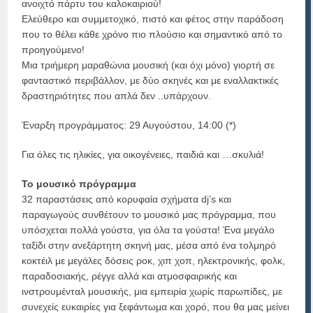
ανοιχτό πάρτυ του καλοκαιριού!
Ελεύθερο και συμμετοχικό, πιστό και φέτος στην παράδοση
που το θέλει κάθε χρόνο πιο πλούσιο και σημαντικό από το
προηγούμενο!
Μια τριήμερη μαραθώνια μουσική (και όχι μόνο) γιορτή σε
φανταστικό περιβάλλον, με δύο σκηνές και με εναλλακτικές
δραστηριότητες που απλά δεν ..υπάρχουν.
Έναρξη προγράμματος: 29 Αυγούστου, 14:00 (*)
Για όλες τις ηλικίες, για οικογένειες, παιδιά και …σκυλιά!
Το μουσικό πρόγραμμα
32 παραστάσεις από κορυφαία σχήματα dj’s και
παραγωγούς συνθέτουν το μουσικό μας πρόγραμμα, που
υπόσχεται πολλά γούστα, για όλα τα γούστα! Ένα μεγάλο
ταξίδι στην ανεξάρτητη σκηνή μας, μέσα από ένα τολμηρό
κοκτέιλ με μεγάλες δόσεις ροκ, χιπ χοπ, ηλεκτρονικής, φολκ,
παραδοσιακής, ρέγγε αλλά και ατμοσφαιρικής και
ινστρουμένταλ μουσικής, μια εμπειρία χωρίς παρωπίδες, με
συνεχείς ευκαιρίες για ξεφάντωμα και χορό, που θα μας μείνει