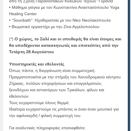
από τη Σχολή Παραδοσιακών Κινεζικών Τεχνών “Γερανία”
• Μάθημα γιόγκα με τον Κωνσταντίνο Αναστασόπουλο Yoga
Healing Center
• “Sounbath”: Ηχοθεραπεία με τον Νίκο Νικολακόπουλο
• Βιωματικό εργαστήρι με την Ζίνα Αγγελοπούλου
(*)
Ο χώρος, το Σαλέ και οι υποδομές θα είναι έτοιμες και
θα υποδέχονται κατασκηνωτές και επισκέπτες από την
Τετάρτη 28 Αυγούστου
Υποστηρικτές και εθελοντές
Όπως πάντα, η διοργάνωση είναι συμμετοχική.
Πραγματοποιείται με την στήριξη του Χιονοδρομικού κέντρου
Ζήρειας, πολλών επιχειρήσεων και επαγγελματιών,
ξενοδόχων και εστιατόρων των Τρικάλων, φίλων και
εθελοντών.
Τους ευχαριστούμε όλους θερμά.
Ιδιαίτερα ευχαριστούμε τις μπάντες κι έναν-έναν μουσικό για
την αφιλοκερδή / φιλική συμμετοχή του.
Για αναλυτικές πληροφορίες επισκεφθείτε: