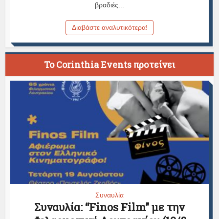
βραδιές...
Διαβάστε αναλυτικότερα!
To Corinthia Events προτείνει
Συναυλία
Συναυλία: “Finos Film” με την