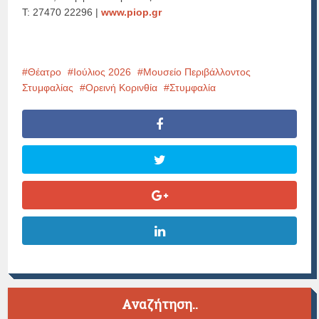
Τ: 27470 22296 |
www.piop.gr
Θέατρο
Ιούλιος 2026
Μουσείο Περιβάλλοντος
Στυμφαλίας
Ορεινή Κορινθία
Στυμφαλία
Αναζήτηση..