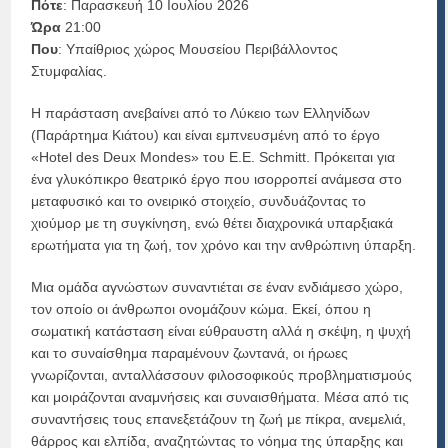
Πότε
: Παρασκευή 10 Ιουλίου 2026
Ώρα
21:00
Που
: Υπαίθριος χώρος Μουσείου Περιβάλλοντος
Στυμφαλίας.
Η παράσταση ανεβαίνει από το Λύκειο των Ελληνίδων
(Παράρτημα Κιάτου) και είναι εμπνευσμένη από το έργο
«Hotel des Deux Mondes» του Ε.Ε. Schmitt. Πρόκειται για
ένα γλυκόπικρο θεατρικό έργο που ισορροπεί ανάμεσα στο
μεταφυσικό και το ονειρικό στοιχείο, συνδυάζοντας το
χιούμορ με τη συγκίνηση, ενώ θέτει διαχρονικά υπαρξιακά
ερωτήματα για τη ζωή, τον χρόνο και την ανθρώπινη ύπαρξη.
Μια ομάδα αγνώστων συναντιέται σε έναν ενδιάμεσο χώρο,
τον οποίο οι άνθρωποι ονομάζουν κώμα. Εκεί, όπου η
σωματική κατάσταση είναι εύθραυστη αλλά η σκέψη, η ψυχή
και το συναίσθημα παραμένουν ζωντανά, οι ήρωες
γνωρίζονται, ανταλλάσσουν φιλοσοφικούς προβληματισμούς
και μοιράζονται αναμνήσεις και συναισθήματα. Μέσα από τις
συναντήσεις τους επανεξετάζουν τη ζωή με πίκρα, ανεμελιά,
θάρρος και ελπίδα, αναζητώντας το νόημα της ύπαρξης και