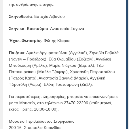
της ανθρώπινης επαφής.
Σκηνοθεσία
: Ευτυχία Λιβανίου
Σκηνικά–Κοστούμια
: Αναστασία Σαγανά
Ήχος–Φωτισμός:
Φώτης Κίκιρας
Παίζουν
: Αμαλία Αργυροπούλου (Αγγελική), Ζηνοβία Γαβαλά
(Ναντίν – Πρόεδρος), Εύα Θωμαΐδου (Ζοζεφίν), Αγγελική
Μπούκουρη (Αμέλια), Μαρία Νιάγκου (Ιζαμπέλ), Τζω
Παπακυριάκου (Μπέλα Τζαφαρί), Χρυσάνθη Πετροπούλου
(Γιατρός Κάπα), Αναστασία Σαγανά (Μαρία), Αγγελική
Τζιμοτόλη (Λώρα), Ελένη Τσατσαρώνη (Ζιζέλ).
Για περισσότερες πληροφορίες, μπορείτε να επικοινωνήσετε
με το Μουσείο, στο τηλέφωνο 27470 22296 (καθημερινά,
εκτός Τρίτης, 10:00-18:00).
Μουσείο Περιβάλλοντος Στυμφαλίας
200 16, Στυμφαλία Κορινθίας