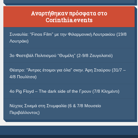
Αναρτήθηκαν πρόσφατα στο
Corinthia.events
Συναυλία: “Finos Film” με την Φιλαρμονική Λουτρακίου (19/8
Λουτράκι)
3ο Φεστιβάλ Πολιτισμού “Θυμέλη” (2-9/8 Ζευγολατιό)
Θέατρο: “Άντρες έτοιμοι για όλα” σκην. Άρη Σταύρου (31/7 –
4/8 Πουλίτσα)
4ο Pig Floyd – The dark side of the Γρουν (7/8 Κλημέντι)
Νύχτες Σινεμά στη Στυμφαλία (6 & 7/8 Μουσείο
Περιβάλλοντος)