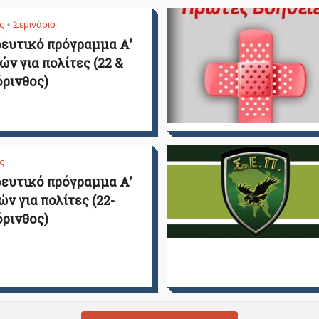
ς
Σεμινάριο
•
ευτικό πρόγραμμα Α’
ών για πολίτες (22 &
όρινθος)
ς
ευτικό πρόγραμμα Α’
ών για πολίτες (22-
όρινθος)