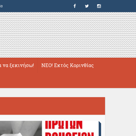
ία
α να ξεκινήσω!
ΝΕΟ! Εκτός Κορινθίας