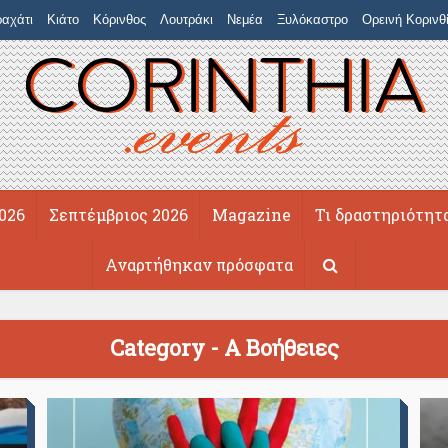
αχάτι
Κιάτο
Κόρινθος
Λουτράκι
Νεμέα
Ξυλόκαστρο
Ορεινή Κορινθ
026
Σεπτέμβριος 2026
Magazine
Τι δραστηριότητ
Αναρτήθηκαν πρόσφατα
Category - Α Βοήθειες