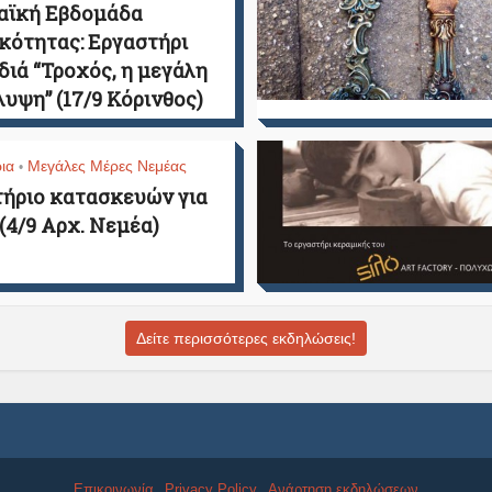
αϊκή Εβδομάδα
κότητας: Εργαστήρι
ιδιά “Τροχός, η μεγάλη
υψη” (17/9 Κόρινθος)
ια
Μεγάλες Μέρες Νεμέας
•
ήριο κατασκευών για
 (4/9 Αρχ. Νεμέα)
Δείτε περισσότερες εκδηλώσεις!
Επικοινωνία
Privacy Policy
Ανάρτηση εκδηλώσεων