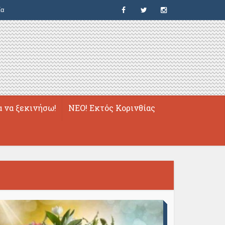
ία
α να ξεκινήσω!
ΝΕΟ! Εκτός Κορινθίας