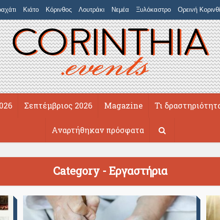
αχάτι
Κιάτο
Κόρινθος
Λουτράκι
Νεμέα
Ξυλόκαστρο
Ορεινή Κορινθ
026
Σεπτέμβριος 2026
Magazine
Τι δραστηριότητ
Αναρτήθηκαν πρόσφατα
Category - Εργαστήρια