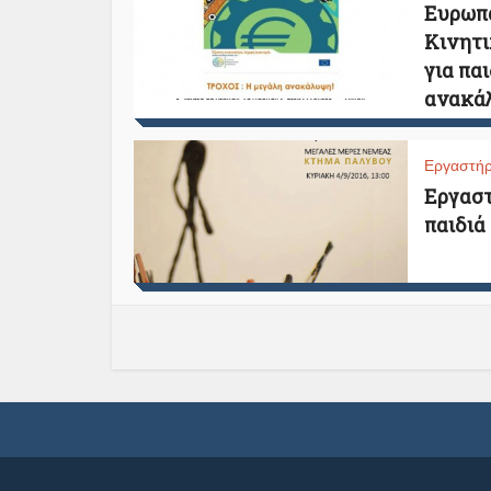
Ευρωπ
Κινητι
για πα
ανακάλ
Εργαστήρ
Εργαστ
παιδιά