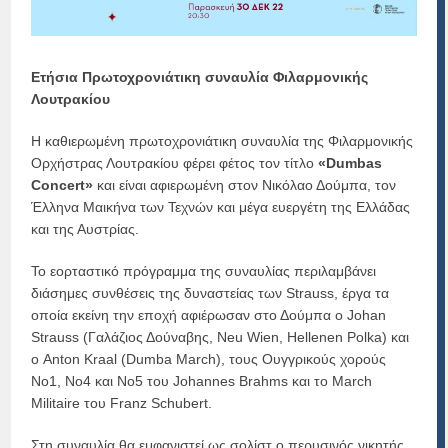
Ετ
ή
σ
ια
Πρωτοχρον
ιά
τ
ι
κη
σ
υ
ν
αυ
λ
ία
Φ
ι
λ
α
ρμον
ι
κ
ή
ς
Λο
υ
τρ
α
κ
ί
ο
υ
Η καθιερωμένη πρωτοχρονιάτικη συναυλία της Φιλαρμονικής
Ορχήστρας Λουτρακίου φέρει φέτος τον τίτλο
«Dumbas
Concert»
και είναι αφιερωμένη στον Νικόλαο Δούμπα, τον
Έλληνα Μαικήνα των Τεχνών και μέγα ευεργέτη της Ελλάδας
και της Αυστρίας.
Το εορταστικό πρόγραμμα της συναυλίας περιλαμβάνει
διάσημες συνθέσεις της δυναστείας των Strauss, έργα τα
οποία εκείνη την εποχή αφιέρωσαν στο Δούμπα ο Johan
Strauss (Γαλάζιος Δούναβης, Neu Wien, Hellenen Polka) και
ο Anton Kraal (Dumba March), τους Ουγγρικούς χορούς
Νο1, Νο4 και Νο5 του Johannes Brahms και το March
Militaire του Franz Schubert.
Στη συναυλία θα εμφανιστεί ως σολίστ ο περυσινός νικητής