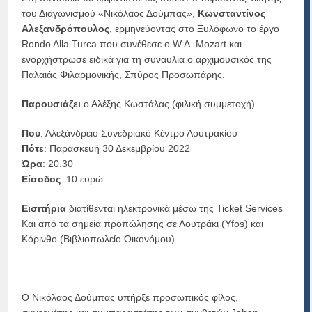
του Διαγωνισμού «Νικόλαος Δούμπας»,
Κωνστ
α
ντ
ί
νος
Αλεξ
α
νδρ
ό
πο
υ
λος
, ερμηνεύοντας στο Ξυλόφωνο το έργο
Rondo Alla Turca που συνέθεσε ο W.A. Mozart και
ενορχήστρωσε ειδικά για τη συναυλία ο αρχιμουσικός της
Παλαιάς Φιλαρμονικής, Σπύρος Προσωπάρης.
Π
α
ρο
υ
σ
ιά
ζε
ι
ο Αλέξης Κωστάλας (φιλική συμμετοχή)
Που
: Αλεξάνδρειο Συνεδριακό Κέντρο Λουτρακίου
Πότε
: Παρασκευή 30 Δεκεμβρίου 2022
Ώρα
: 20.30
Είσοδος
: 10 ευρώ
Ε
ι
σ
ι
τ
ή
ρ
ια
διατίθενται ηλεκτρονικά μέσω της Ticket Services
Και από τα σημεία προπώλησης σε Λουτράκι (Yfos) και
Κόρινθο (Βιβλιοπωλείο Οικονόμου)
Ο Νικόλαος Δούμπας υπήρξε προσωπικός φίλος,