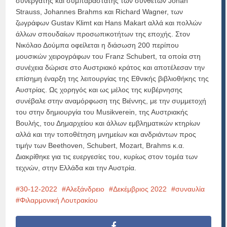
συνεργάτης και συμπαραστάτης των συνθετών Johan
Strauss, Johannes Brahms και Richard Wagner, των
ζωγράφων Gustav Klimt και Hans Makart αλλά και πολλών
άλλων σπουδαίων προσωπικοτήτων της εποχής. Στον
Νικόλαο Δούμπα οφείλεται η διάσωση 200 περίπου
μουσικών χειρογράφων του Franz Schubert, τα οποία στη
συνέχεια δώρισε στο Αυστριακό κράτος και αποτέλεσαν την
επίσημη έναρξη της λειτουργίας της Εθνικής βιβλιοθήκης της
Αυστρίας. Ως χορηγός και ως μέλος της κυβέρνησης
συνέβαλε στην αναμόρφωση της Βιέννης, με την συμμετοχή
του στην δημιουργία του Musikverein, της Αυστριακής
Βουλής, του Δημαρχείου και άλλων εμβληματικών κτηρίων
αλλά και την τοποθέτηση μνημείων και ανδριάντων προς
τιμήν των Beethoven, Schubert, Mozart, Brahms κ.α.
Διακρίθηκε για τις ευεργεσίες του, κυρίως στον τομέα των
τεχνών, στην Ελλάδα και την Αυστρία.
30-12-2022
Αλεξάνδρειο
Δεκέμβριος 2022
συναυλία
Φιλαρμονική Λουτρακίου