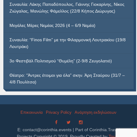
Συναυλία: Λάκης Παπαδόπουλος, Γιάννης Γιοκαρίνης, Νίκος
Ζιώγαλας, Μανώλης Φάμελλος (22/8 Κήπος Διώρυγας)
Μεγάλες Μέρες Νεμέας 2026 (4 – 6/9 Νεμέα)
Συναυλία: “Finos Film” με την Φιλαρμονική Λουτρακίου (19/8
Λουτράκι)
3ο Φεστιβάλ Πολιτισμού “Θυμέλη” (2-9/8 Ζευγολατιό)
Θέατρο: “Άντρες έτοιμοι για όλα” σκην. Άρη Σταύρου (31/7 –
4/8 Πουλίτσα)
Επικοινωνία
Privacy Policy
Ανάρτηση εκδηλώσεων
E:
contact@corinthia.events
| Part of Corinthia.Travel
Projects Copyright © 2019. Proudly Created by
Tourix