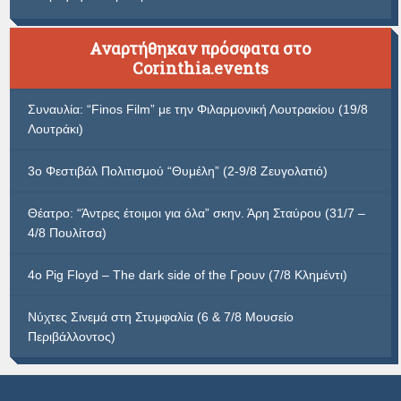
Αναρτήθηκαν πρόσφατα στο
Corinthia.events
Συναυλία: “Finos Film” με την Φιλαρμονική Λουτρακίου (19/8
Λουτράκι)
3ο Φεστιβάλ Πολιτισμού “Θυμέλη” (2-9/8 Ζευγολατιό)
Θέατρο: “Άντρες έτοιμοι για όλα” σκην. Άρη Σταύρου (31/7 –
4/8 Πουλίτσα)
4ο Pig Floyd – The dark side of the Γρουν (7/8 Κλημέντι)
Νύχτες Σινεμά στη Στυμφαλία (6 & 7/8 Μουσείο
Περιβάλλοντος)