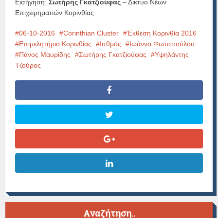
Εισήγηση:
Σωτήρης Γκατζιούφας
– Δίκτυο Νέων
Επιχειρηματιών Κορινθίας
06-10-2016
Corinthian Cluster
Έκθεση Κορινθία 2016
Επιμελητήριο Κορινθίας
Ισθμός
Ιωάννα Φωτοπούλου
Πάνος Μαυρίδης
Σωτήρης Γκατζιούφας
Υψηλάντης
Τζούρος
Αναζήτηση..