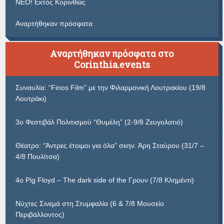
ΝΕΟ! Εκτός Κορινθίας
Αναρτήθηκαν πρόσφατα
Αναρτήθηκαν πρόσφατα στο
Corinthia.events
Συναυλία: “Finos Film” με την Φιλαρμονική Λουτρακίου (19/8
Λουτράκι)
3ο Φεστιβάλ Πολιτισμού “Θυμέλη” (2-9/8 Ζευγολατιό)
Θέατρο: “Άντρες έτοιμοι για όλα” σκην. Άρη Σταύρου (31/7 –
4/8 Πουλίτσα)
4ο Pig Floyd – The dark side of the Γρουν (7/8 Κλημέντι)
Νύχτες Σινεμά στη Στυμφαλία (6 & 7/8 Μουσείο
Περιβάλλοντος)