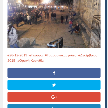
26-12-2019
Γκούρα
Γουρουνοκαυγάδες
Δεκέμβριος
2019
Ορεινή Κορινθία