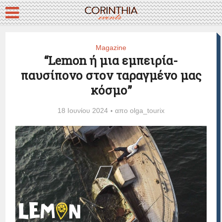
Magazine
“Lemon ή μια εμπειρία-
παυσίπονο στον ταραγμένο μας
κόσμο”
18 Ιουνίου 2024
απο
olga_tourix