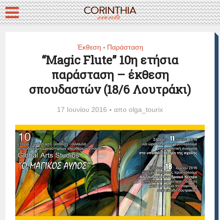
Έκθεση
Παράσταση
•
“Magic Flute” 10η ετήσια
παράσταση – έκθεση
σπουδαστών (18/6 Λουτράκι)
17 Ιουνίου 2016
απο
olga_tourix