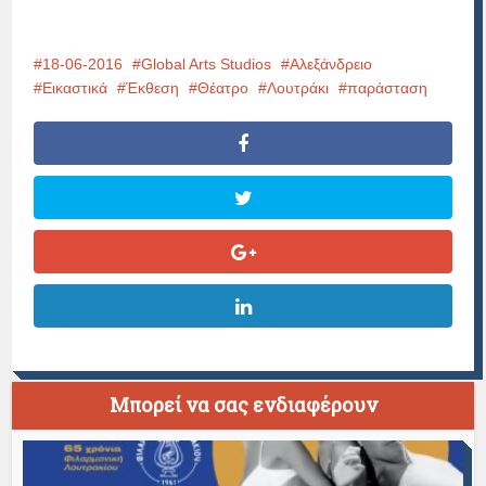
18-06-2016
Global Arts Studios
Αλεξάνδρειο
Εικαστικά
Έκθεση
Θέατρο
Λουτράκι
παράσταση
Μπορεί να σας ενδιαφέρουν