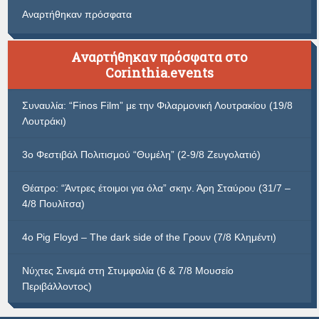
Αναρτήθηκαν πρόσφατα
Αναρτήθηκαν πρόσφατα στο
Corinthia.events
Συναυλία: “Finos Film” με την Φιλαρμονική Λουτρακίου (19/8
Λουτράκι)
3ο Φεστιβάλ Πολιτισμού “Θυμέλη” (2-9/8 Ζευγολατιό)
Θέατρο: “Άντρες έτοιμοι για όλα” σκην. Άρη Σταύρου (31/7 –
4/8 Πουλίτσα)
4ο Pig Floyd – The dark side of the Γρουν (7/8 Κλημέντι)
Νύχτες Σινεμά στη Στυμφαλία (6 & 7/8 Μουσείο
Περιβάλλοντος)