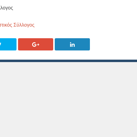
λλογος
στικός Σύλλογος