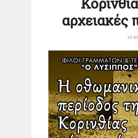
Κορινθία
αρχειακές π
16 Μ