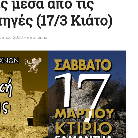
ς μέσα από τις
ηγές (17/3 Κιάτο)
αρτίου 2018
απο
tourix