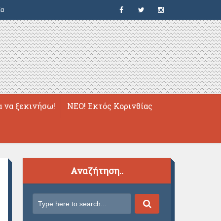
ία
α να ξεκινήσω!
ΝΕΟ! Εκτός Κορινθίας
Αναζήτηση..