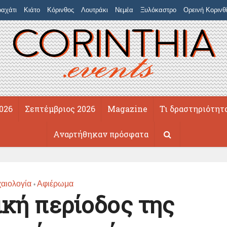
αχάτι
Κιάτο
Κόρινθος
Λουτράκι
Νεμέα
Ξυλόκαστρο
Ορεινή Κορινθ
026
Σεπτέμβριος 2026
Magazine
Τι δραστηριότητ
Αναρτήθηκαν πρόσφατα
αιολογία
Αφιέρωμα
•
κή περίοδος της