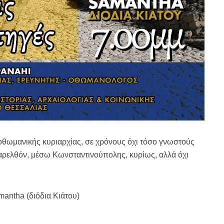
ς οθωμανικής κυριαρχίας, σε χρόνους όχι τόσο γνωστούς
 παρελθόν, μέσω Κωνσταντινούπολης, κυρίως, αλλά όχι
mantha (διόδια Κιάτου)