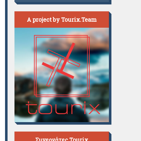
A project by Tourix.Team
Συνεργάτες Tourix