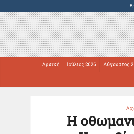
Βρ
Αρχική
Ιούλιος 2026
Αύγουστος 2
Αρχ
Η οθωμανι