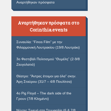
Αναρτήθηκαν πρόσφατα
Αναρτήθηκαν πρόσφατα στο
Corinthia.events
Συναυλία: “Finos Film” με την
Φιλαρμονική Λουτρακίου (19/8 Λουτράκι)
3ο Φεστιβάλ Πολιτισμού “Θυμέλη” (2-9/8
Ζευγολατιό)
Θέατρο: “Άντρες έτοιμοι για όλα” σκην.
Άρη Σταύρου (31/7 – 4/8 Πουλίτσα)
4ο Pig Floyd – The dark side of the
Γρουν (7/8 Κλημέντι)
Νύχτες Σινεμά στη Στυμφαλία (6 & 7/8