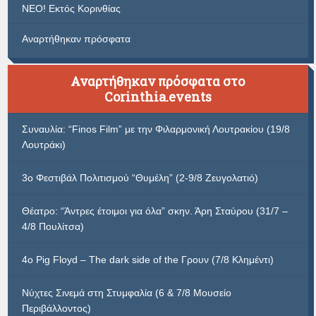
ΝΕΟ! Εκτός Κορινθίας
Αναρτήθηκαν πρόσφατα
Αναρτήθηκαν πρόσφατα στο
Corinthia.events
Συναυλία: “Finos Film” με την Φιλαρμονική Λουτρακίου (19/8
Λουτράκι)
3ο Φεστιβάλ Πολιτισμού “Θυμέλη” (2-9/8 Ζευγολατιό)
Θέατρο: “Άντρες έτοιμοι για όλα” σκην. Άρη Σταύρου (31/7 –
4/8 Πουλίτσα)
4ο Pig Floyd – The dark side of the Γρουν (7/8 Κλημέντι)
Νύχτες Σινεμά στη Στυμφαλία (6 & 7/8 Μουσείο
Περιβάλλοντος)