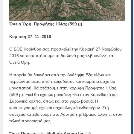
Όνεια Όρη, Προφήτης Ηλίας (599 μ).
Κυριακή 27–11–2016
Ο ΕΟΣ Κορίνθου σας προσκαλεί την Κυριακή 27 Νοεμβρίου
2016 να περπατήσουμε τα διπλανά μας <<βουνά>>, τα
Όνεια Όρη.
Η πορεία θα ξεκινήσει από την Ανάληψη Εξαμιλίων και
περνώντας μέσα από πευκοδάσος και κομμάτια αρχαίου
μονοπατιού, θα φτάσουμε στην κορυφή Προφήτης Ηλίας
(599 μ). Εκεί θα έχουμε μοναδική θέα στον Κορινθιακό και
Σαρωνικό κόλπο, όπως και στα γύρω βουνά. Η
κορυφογραμμή έχει και αρχαιολογικό ενδιαφέρον. Στη
συνέχεια κατεβαίνουμε στα Λουτρά της Ωραίας Ελένης, στον
τελικό προορισμό μας.
Ώρες Πορείας:
5
Βαθμός Δυσκολίας:
Α