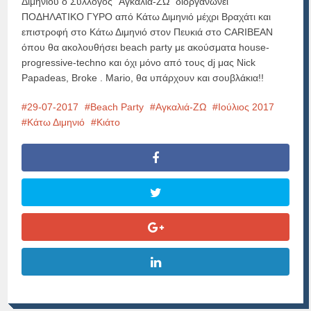
Διμηνιού ο Σύλλογος ”Αγκαλιά-ΖΩ” διοργανώνει
ΠΟΔΗΛΑΤΙΚΟ ΓΥΡΟ από Κάτω Διμηνιό μέχρι Βραχάτι και
επιστροφή στο Κάτω Διμηνιό στον Πευκιά στο CARIBEAN
όπου θα ακολουθήσει beach party με ακούσματα house-
progressive-techno και όχι μόνο από τους dj μας Νick
Papadeas, Broke . Mario, θα υπάρχουν και σουβλάκια!!
29-07-2017
Beach Party
Αγκαλιά-ΖΩ
Ιούλιος 2017
Κάτω Διμηνιό
Κιάτο