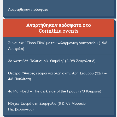
Αναρτήθηκαν πρόσφατα
Αναρτήθηκαν πρόσφατα στο
Corinthia.events
Συναυλία: “Finos Film” με την Φιλαρμονική Λουτρακίου (19/8
Λουτράκι)
3ο Φεστιβάλ Πολιτισμού “Θυμέλη” (2-9/8 Ζευγολατιό)
Θέατρο: “Άντρες έτοιμοι για όλα” σκην. Άρη Σταύρου (31/7 –
4/8 Πουλίτσα)
4ο Pig Floyd – The dark side of the Γρουν (7/8 Κλημέντι)
Νύχτες Σινεμά στη Στυμφαλία (6 & 7/8 Μουσείο
Περιβάλλοντος)