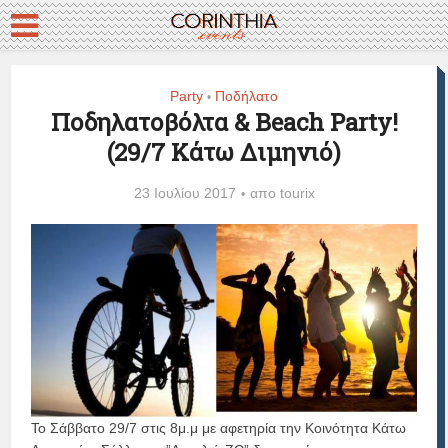
Party
Ποδήλατο
•
Ποδηλατοβόλτα & Beach Party!
(29/7 Κάτω Διμηνιό)
23 Ιουλίου 2017
απο
tourix
Το Σάββατο 29/7 στις 8μ.μ με αφετηρία την Κοινότητα Κάτω