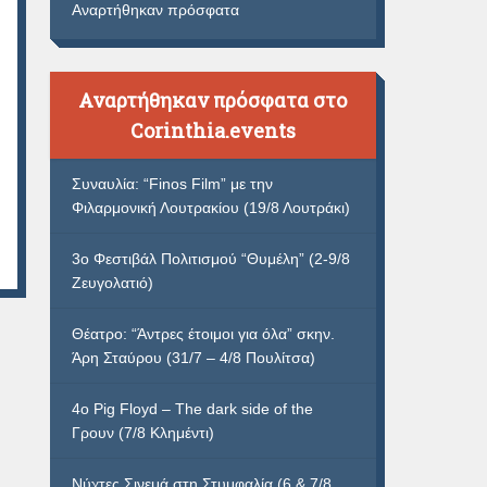
Αναρτήθηκαν πρόσφατα
Αναρτήθηκαν πρόσφατα στο
Corinthia.events
Συναυλία: “Finos Film” με την
Φιλαρμονική Λουτρακίου (19/8 Λουτράκι)
3ο Φεστιβάλ Πολιτισμού “Θυμέλη” (2-9/8
Ζευγολατιό)
Θέατρο: “Άντρες έτοιμοι για όλα” σκην.
Άρη Σταύρου (31/7 – 4/8 Πουλίτσα)
4ο Pig Floyd – The dark side of the
Γρουν (7/8 Κλημέντι)
Νύχτες Σινεμά στη Στυμφαλία (6 & 7/8