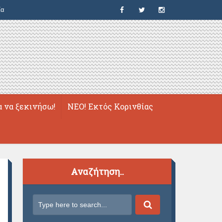
ία
α να ξεκινήσω!
ΝΕΟ! Εκτός Κορινθίας
Αναζήτηση..