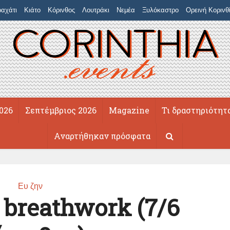
αχάτι
Κιάτο
Κόρινθος
Λουτράκι
Νεμέα
Ξυλόκαστρο
Ορεινή Κορινθ
026
Σεπτέμβριος 2026
Magazine
Τι δραστηριότητ
Αναρτήθηκαν πρόσφατα
Ευ ζην
 breathwork (7/6