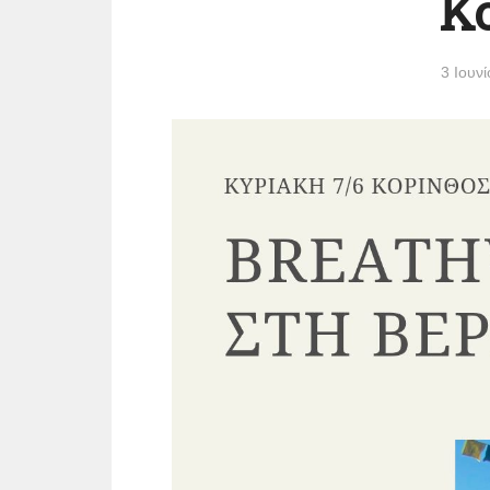
Κό
3 Ιουν