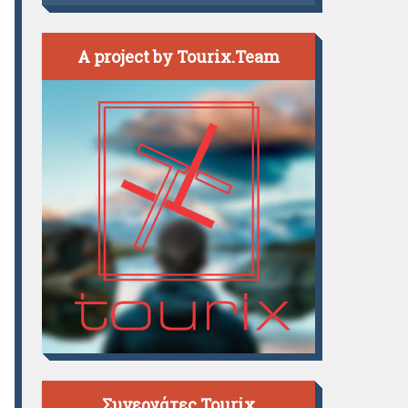
A project by Tourix.Team
Συνεργάτες Tourix