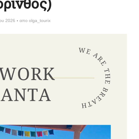
ρινθος)
ίου 2026
απο
olga_tourix