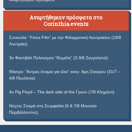
Αναρτήθηκαν πρόσφατα στο
Corinthia.events
Συναυλία: “Finos Film” με την Φιλαρμονική Λουτρακίου (19/8
Λουτράκι)
3ο Φεστιβάλ Πολιτισμού “Θυμέλη” (2-9/8 Ζευγολατιό)
Θέατρο: “Άντρες έτοιμοι για όλα” σκην. Άρη Σταύρου (31/7 –
4/8 Πουλίτσα)
4ο Pig Floyd – The dark side of the Γρουν (7/8 Κλημέντι)
Νύχτες Σινεμά στη Στυμφαλία (6 & 7/8 Μουσείο
Περιβάλλοντος)