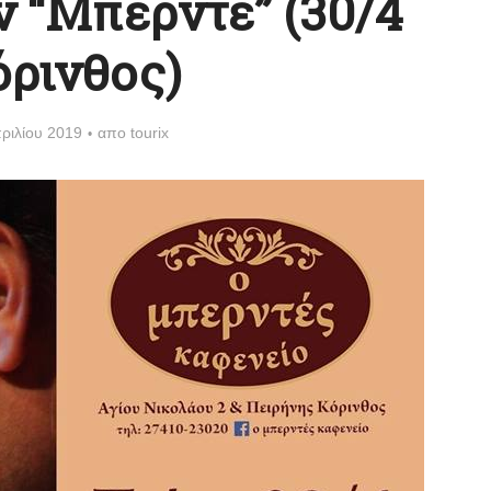
ν “Μπερντέ” (30/4
ρινθος)
ριλίου 2019
απο
tourix