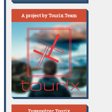
A project by Tourix.Team
Συνεργάτες Tourix