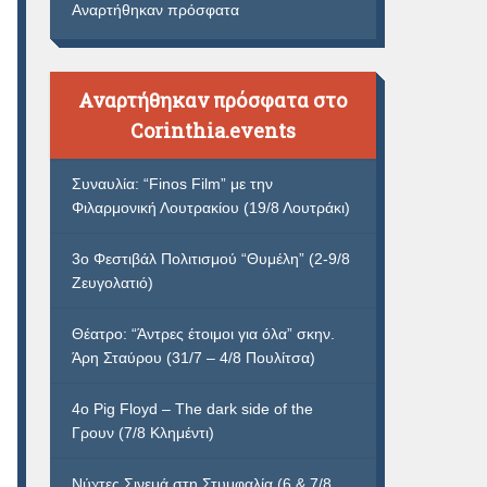
Αναρτήθηκαν πρόσφατα
Αναρτήθηκαν πρόσφατα στο
Corinthia.events
Συναυλία: “Finos Film” με την
Φιλαρμονική Λουτρακίου (19/8 Λουτράκι)
3ο Φεστιβάλ Πολιτισμού “Θυμέλη” (2-9/8
Ζευγολατιό)
Θέατρο: “Άντρες έτοιμοι για όλα” σκην.
Άρη Σταύρου (31/7 – 4/8 Πουλίτσα)
4ο Pig Floyd – The dark side of the
Γρουν (7/8 Κλημέντι)
Νύχτες Σινεμά στη Στυμφαλία (6 & 7/8