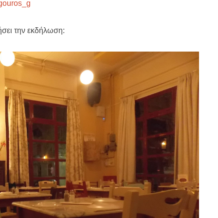
sgouros_g
ήσει την εκδήλωση: