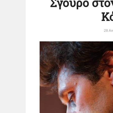
Σγουρό στο
Κό
28 Απ