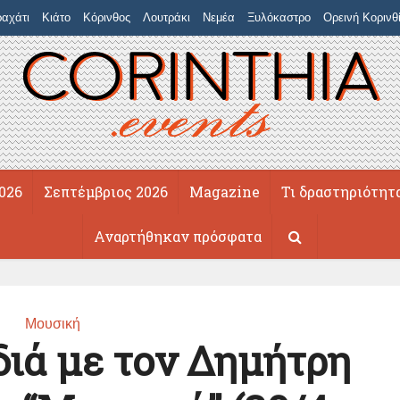
αχάτι
Κιάτο
Κόρινθος
Λουτράκι
Νεμέα
Ξυλόκαστρο
Ορεινή Κορινθ
026
Σεπτέμβριος 2026
Magazine
Τι δραστηριότητ
Αναρτήθηκαν πρόσφατα
Μουσική
διά με τον Δημήτρη