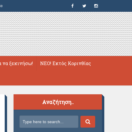
ία
α να ξεκινήσω!
ΝΕΟ! Εκτός Κορινθίας
Αναζήτηση..