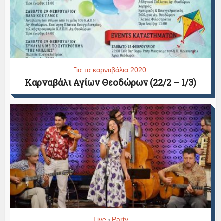
Για τα καρναβάλια 2020!
Καρναβάλι Αγίων Θεοδώρων (22/2 – 1/3)
Live
Party
•