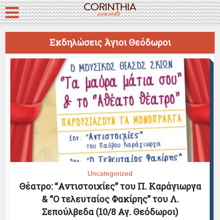
Εκδηλώσεις Άγιοι Θεόδωροι
Uncategorized
Θέατρο: “Αντιστοιχίες” του Π. Καράγιωργα
& “Ο τελευταίος Φακίρης” του Λ.
Σεπούλβεδα (10/8 Αγ. Θεόδωροι)