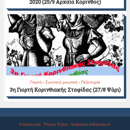
2020 (25/9 Αρχαία Κόρινθος)
Γιορτή
Ζωντανή μουσική
Πεζοπορία
•
•
3η Γιορτή Κορινθιακής Σταφίδας (27/8 Ψάρι)
Επικοινωνία
Privacy Policy
Ανάρτηση εκδηλώσεων