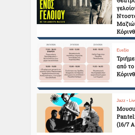
Θέατρο
γελοίο
Ντοστο
Μαζιώτ
Κόρινθ
Ευεξία
Τριήμε
από το
Κόρινθ
Jazz
Liv
•
Μουσικ
Pantel
(16/7 