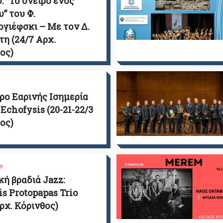
: “Το όνειρο ενός
υ” του Φ.
γιέφσκι – Με τον Δ.
η (24/7 Αρχ.
ος)
ρο Εαρινής Ισημερία
 Echofysis (20-21-22/3
ος)
e
ή βραδιά Jazz:
is Protopapas Trio
Αρχ. Κόρινθος)