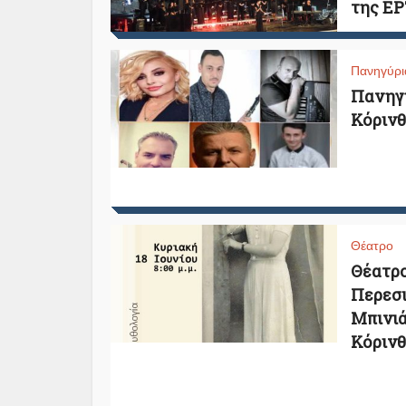
της ΕΡ
Πανηγύρι
Πανηγύ
Κόρινθο
Θέατρο
Θέατρο
Περεσι
Μπινιά
Κόρινθ