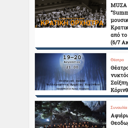
ΜUΣΑ C
“Summ
μουσικ
Κρατι
από το
(6/7 Α
Θέατρο
Θέατρο
νυκτός
Σαίξπηρ
Κόρινθ
Συναυλία
Αφιέρ
Θεοδωρ