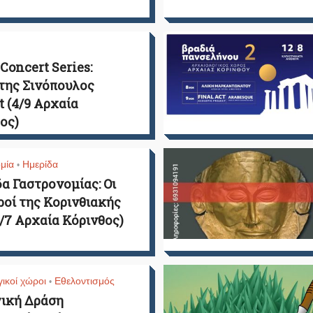
oncert Series:
της Σινόπουλος
t (4/9 Αρχαία
ος)
μία
Ημερίδα
•
α Γαστρονομίας: Οι
οί της Κορινθιακής
5/7 Αρχαία Κόρινθος)
ικοί χώροι
Εθελοντισμός
•
ική Δράση