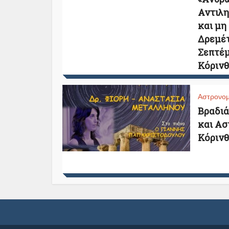
Αντιλη
και μη
Δρεμέτ
Σεπτέμ
Κόρινθ
Αστρονομ
Βραδιά
και Ασ
Κόρινθ