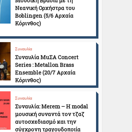
Μουσική Βραδιά με τη
Νεανική Ορχήστρα του
Boblingen (5/6 Αρχαία
Κόρινθος)
Συναυλία
Συναυλία MuΣΑ Concert
Series : Metallon Brass
Ensemble (20/7 Αρχαία
Κόρινθος)
Συναυλία
Συναυλία: Merem – Η modal
μουσική συναντά τον τζαζ
αυτοσχεδιασμό και την
σύγχρονη τραγουδοποιία