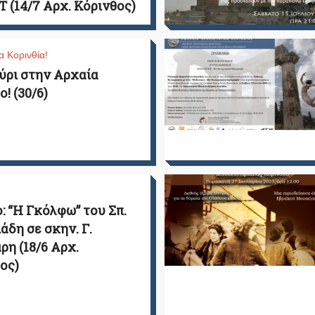
Τ (14/7 Αρχ. Κόρινθος)
α Κορινθία!
ρι στην Αρχαία
! (30/6)
: “Η Γκόλφω” του Σπ.
άδη σε σκην. Γ.
ρη (18/6 Αρχ.
ος)