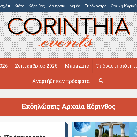
αχάτι
Κιάτο
Κόρινθος
Λουτράκι
Νεμέα
Ξυλόκαστρο
Ορεινή Κορινθ
026
Σεπτέμβριος 2026
Magazine
Τι δραστηριότητ
Αναρτήθηκαν πρόσφατα
Εκδηλώσεις Αρχαία Κόρινθος