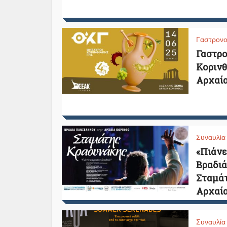
Γαστρονο
Γαστρο
Κορινθ
Αρχαία
Συναυλία
«Πιάνε
Βραδιά
Σταμάτ
Αρχαία
Συναυλία