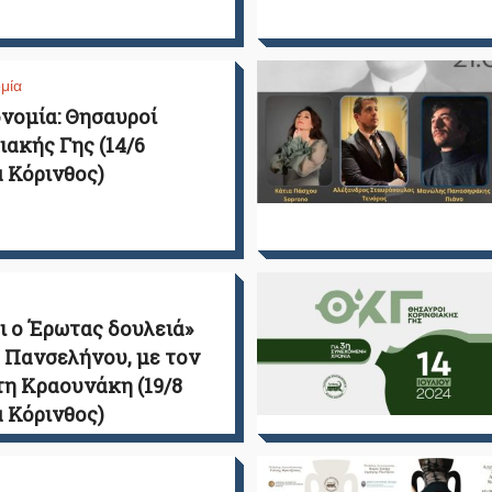
μία
νομία: Θησαυροί
ιακής Γης (14/6
 Κόρινθος)
ι ο Έρωτας δουλειά»
 Πανσελήνου, με τον
η Κραουνάκη (19/8
 Κόρινθος)