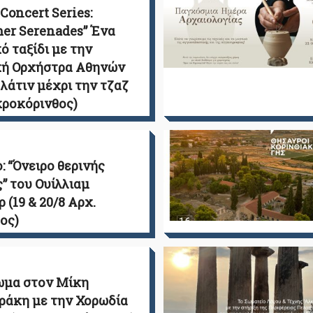
oncert Series:
er Serenades” Ένα
ό ταξίδι με την
κή Ορχήστρα Αθηνών
 λάτιν μέχρι την τζαζ
κροκόρινθος)
: “Όνειρο θερινής
” του Ουίλλιαμ
 (19 & 20/8 Αρχ.
ος)
ωμα στον Μίκη
άκη με την Χορωδία