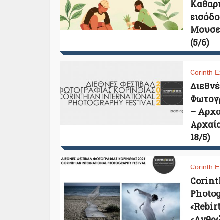
Καθαρ
εισόδο
Μουσεί
(5/6)
Corinth E
Διεθνέ
Φωτογρ
– Αρχα
Αρχαία
18/5)
Corinth E
Corint
Photog
«Rebir
«Ανθρ