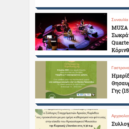
Συναυλία
MUΣΑ C
Σωκρά
Quarte
Κόρινθ
Γαστρονο
Ημερίδ
Θησαυρ
Γης (1
Αρχαιολογ
Συλλογ