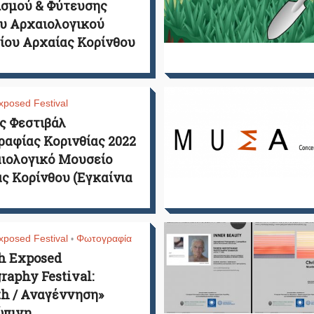
ισμού & Φύτευσης
υ Αρχαιολογικού
ου Αρχαίας Κορίνθου
xposed Festival
ς Φεστιβάλ
αφίας Κορινθίας 2022
ιολογικό Μουσείο
ς Κορίνθου (Εγκαίνια
xposed Festival
Φωτογραφία
•
h Exposed
raphy Festival:
th / Αναγέννηση»
ώπινη