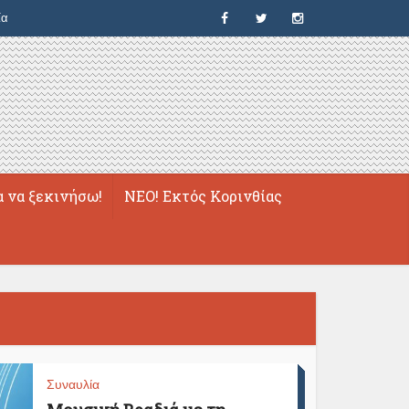
ία
α να ξεκινήσω!
ΝΕΟ! Εκτός Κορινθίας
Συναυλία