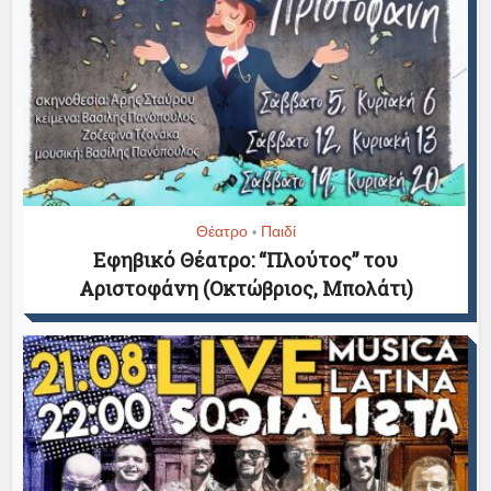
Θέατρο
Παιδί
•
Εφηβικό Θέατρο: “Πλούτος” του
Αριστοφάνη (Οκτώβριος, Μπολάτι)