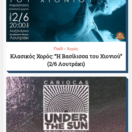
Παιδί
Χορός
•
Κλασικός Χορός: “Η Βασίλισσα του Χιονιού”
(2/6 Λουτράκι)