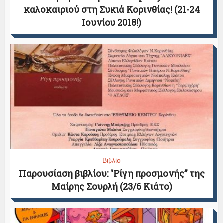
καλοκαιριού στη Συκιά Κορινθίας! (21-24
Ιουνίου 2018!)
Βιβλίο
Παρουσίαση βιβλίου: “Ρίγη προσμονής” της
Μαίρης Σουρλή (23/6 Κιάτο)