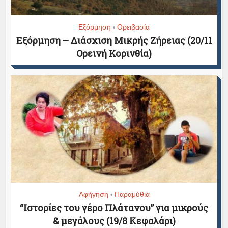
Εξόρμηση
Ορειβασία
•
Εξόρμηση – Διάσχιση Μικρής Ζήρειας (20/11
Ορεινή Κορινθία)
Αφήγηση
Παραμύθια
•
“Ιστορίες του γέρο Πλάτανου” για μικρούς
& μεγάλους (19/8 Κεφαλάρι)