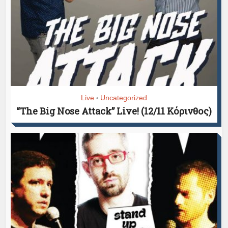
Live
Uncategorized
•
“The Big Nose Attack” Live! (12/11 Κόρινθος)