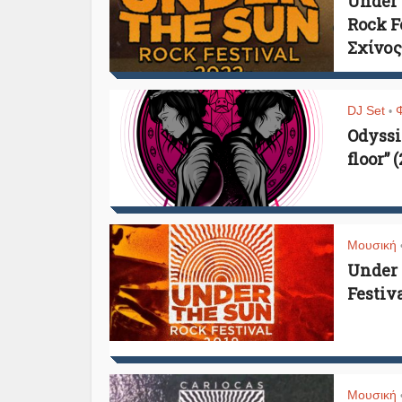
Under 
Rock Fe
Σχίνος
DJ Set
•
Odyssia
floor” 
Μουσική
Under 
Festiva
Μουσική