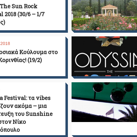
The Sun Rock
l 2018 (30/6 – 1/7
ς)
 2018
οσιακά Κούλουμα στο
ορινθίας! (19/2)
e
 Festival: τα vibes
ζουν ακόμα – μια
ευξη του Sunshine
στον Νίκο
τόπουλο