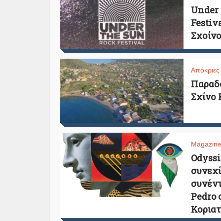
Under 
Festiva
Σχοίνο
Απόκριες
Παραδ
Σχίνο Κ
Magazin
Odyssia
συνεχί
συνέντ
Pedro 
Κορια