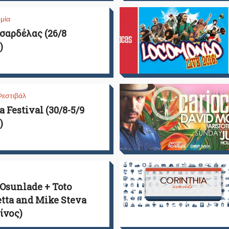
μία
 σαρδέλας (26/8
)
Φεστιβάλ
 Festival (30/8-5/9
)
: Osunlade + Toto
tta and Mike Steva
χίνος)