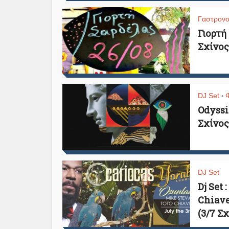
Γαστρονο
Γιορτή
Σχίνος
DJ Set
•
Odyssia
Σχίνος
DJ Set
Dj Set 
Chiave
(3/7 Σ