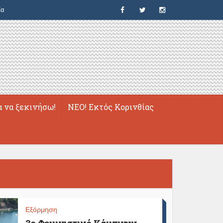
ία
α να ξεκινήσω!
ΝΕΟ! Εκτός Κορινθίας
Εξόρμηση