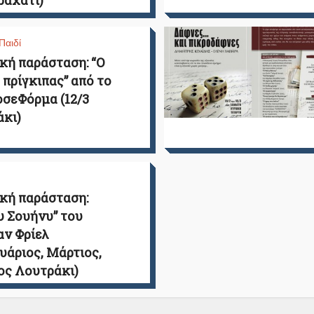
Βραχάτι)
Παιδί
κή παράσταση: “Ο
 πρίγκιπας” από το
σεΦόρμα (12/3
κι)
κή παράσταση:
 Σουήνυ” του
ν Φρίελ
υάριος, Μάρτιος,
ος Λουτράκι)