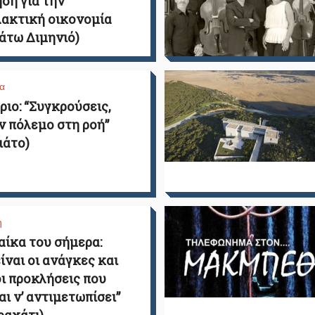
ση για την
ακτική οικονομία
Κάτω Διμηνιό)
α
ριο: “Συγκρούσεις,
ν πόλεμο στη ροή”
ιάτο)
η
αίκα του σήμερα:
είναι οι ανάγκες και
οι προκλήσεις που
αι ν’ αντιμετωπίσει”