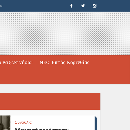
ία
α να ξεκινήσω!
ΝΕΟ! Εκτός Κορινθίας
Συναυλία