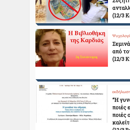
Συζήτη
ανταλλ
(12/3 
Ψυχολογί
Σεμινά
από το
(12/3 Κ
εκδήλωσ
“Η γυν
ποιές 
ποιές 
καλείτ