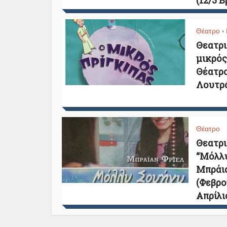
(12/3 
Θέατρο
•
Θεατρι
μικρός
Θέατρο
Λουτρά
Θέατρο
Θεατρι
“Μόλλυ
Μπράια
(Φεβρο
Απρίλι