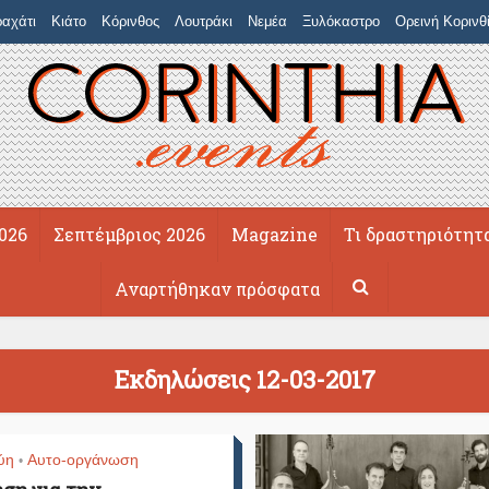
αχάτι
Κιάτο
Κόρινθος
Λουτράκι
Νεμέα
Ξυλόκαστρο
Ορεινή Κορινθ
026
Σεπτέμβριος 2026
Magazine
Τι δραστηριότητ
Αναρτήθηκαν πρόσφατα
Εκδηλώσεις 12-03-2017
ύη
Αυτο-οργάνωση
•