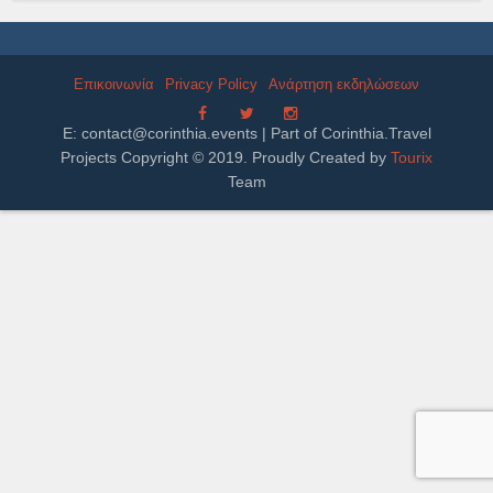
Επικοινωνία
Privacy Policy
Ανάρτηση εκδηλώσεων
E:
contact@corinthia.events
| Part of Corinthia.Travel
Projects Copyright © 2019. Proudly Created by
Tourix
Team