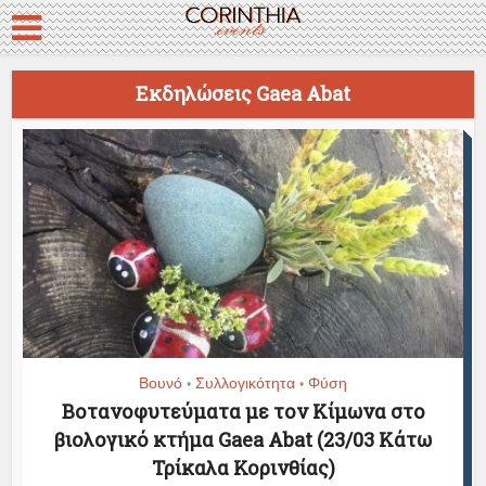
Εκδηλώσεις Gaea Abat
Βουνό
Συλλογικότητα
Φύση
•
•
Βοτανοφυτεύματα με τον Κίμωνα στο
βιολογικό κτήμα Gaea Abat (23/03 Κάτω
Τρίκαλα Κορινθίας)