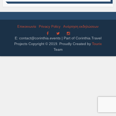
Επικοινωνία
Privacy Policy
Ανάρτηση εκδηλώσεων
E:
contact@corinthia.events
| Part of Corinthia.Travel
Projects Copyright © 2019. Proudly Created by
Tourix
Team