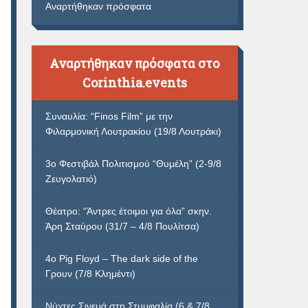
Αναρτήθηκαν πρόσφατα
Αναρτήθηκαν πρόσφατα στο
Corinthia.events
Συναυλία: “Finos Film” με την
Φιλαρμονική Λουτρακίου (19/8 Λουτράκι)
3ο Φεστιβάλ Πολιτισμού “Θυμέλη” (2-9/8
Ζευγολατιό)
Θέατρο: “Άντρες έτοιμοι για όλα” σκην.
Άρη Σταύρου (31/7 – 4/8 Πουλίτσα)
4ο Pig Floyd – The dark side of the
Γρουν (7/8 Κλημέντι)
Νύχτες Σινεμά στη Στυμφαλία (6 & 7/8