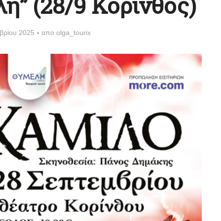
η” (28/9 Κόρινθος)
βρίου 2025
απο
olga_tourix