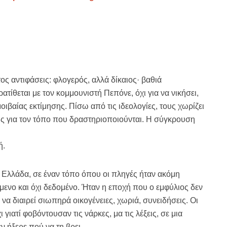
ς αντιφάσεις: φλογερός, αλλά δίκαιος· βαθιά
τίθεται με τον κομμουνιστή Πεπόνε, όχι για να νικήσει,
οιβαίας εκτίμησης. Πίσω από τις ιδεολογίες, τους χωρίζει
υς για τον τόπο που δραστηριοποιούνται. Η σύγκρουση
ή.
ή Ελλάδα, σε έναν τόπο όπου οι πληγές ήταν ακόμη
μενο και όχι δεδομένο. Ήταν η εποχή που ο εμφύλιος δεν
να διαιρεί σιωπηρά οικογένειες, χωριά, συνειδήσεις. Οι
ιατί φοβόντουσαν τις νάρκες, μα τις λέξεις, σε μια
ν ήξερε πού να τη βρει.