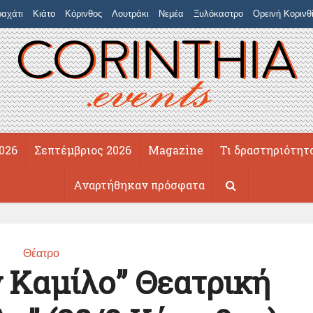
αχάτι
Κιάτο
Κόρινθος
Λουτράκι
Νεμέα
Ξυλόκαστρο
Ορεινή Κορινθ
026
Σεπτέμβριος 2026
Magazine
Τι δραστηριότητ
Αναρτήθηκαν πρόσφατα
Θέατρο
ν Καμίλο” Θεατρική