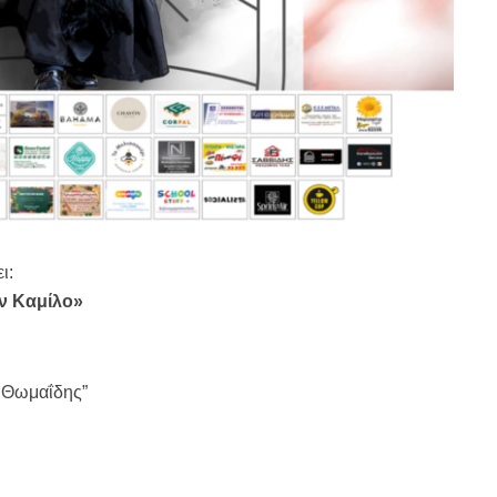
ι:
ν Καμίλο»
ς Θωμαΐδης”