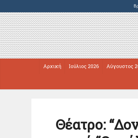
Βρ
Αρχική
Ιούλιος 2026
Αύγουστος 2
Θέατρο: “Δο