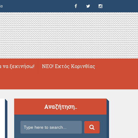
ία
α να ξεκινήσω!
ΝΕΟ! Εκτός Κορινθίας
Αναζήτηση..