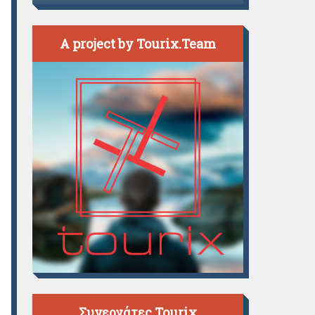
A project by Tourix.Team
Συνεργάτες Tourix