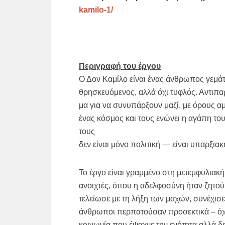
kamilo-1/
Περιγραφή του έργου
Ο Δον Καμίλο είναι ένας άνθρωπος γεμάτο
θρησκευόμενος, αλλά όχι τυφλός. Αντιπαρα
μα για να συνυπάρξουν μαζί, με όρους αμ
ένας κόσμος και τους ενώνει η αγάπη το
τους
δεν είναι μόνο πολιτική — είναι υπαρξιακ
Το έργο είναι γραμμένο στη μετεμφυλιακ
ανοιχτές, όπου η αδελφοσύνη ήταν ζητού
τελείωσε με τη λήξη των μαχών, συνέχισε 
άνθρωποι περπατούσαν προσεκτικά – όχι γ
κοινωνία που έψαχνε την ενότητα αλλά δε