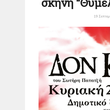
σκηνή “Θυμέλ
19 Σεπτεμ