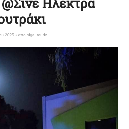
 @Σινέ Ηλέκτρα
ουτράκι
ίου 2025
απο
olga_tourix