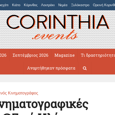
αχάτι
Κιάτο
Κόρινθος
Λουτράκι
Νεμέα
Ξυλόκαστρο
Ορεινή Κορινθ
026
Σεπτέμβριος 2026
Magazine
Τι δραστηριότητ
Αναρτήθηκαν πρόσφατα
ινός Κινηματογράφος
ινηματογραφικές