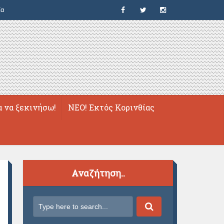
ία
α να ξεκινήσω!
ΝΕΟ! Εκτός Κορινθίας
Αναζήτηση..