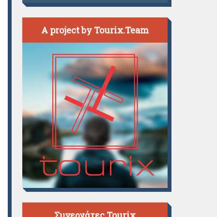
A project by Tourix.Team
Συνεργάτες Tourix