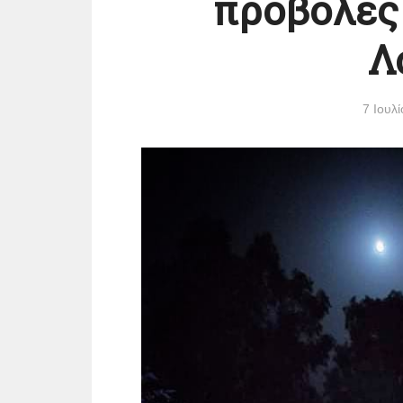
προβολές
Λ
7 Ιουλ