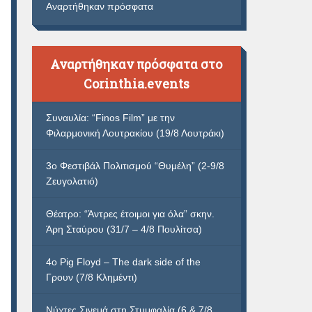
Αναρτήθηκαν πρόσφατα
Αναρτήθηκαν πρόσφατα στο
Corinthia.events
Συναυλία: “Finos Film” με την
Φιλαρμονική Λουτρακίου (19/8 Λουτράκι)
3ο Φεστιβάλ Πολιτισμού “Θυμέλη” (2-9/8
Ζευγολατιό)
Θέατρο: “Άντρες έτοιμοι για όλα” σκην.
Άρη Σταύρου (31/7 – 4/8 Πουλίτσα)
4ο Pig Floyd – The dark side of the
Γρουν (7/8 Κλημέντι)
Νύχτες Σινεμά στη Στυμφαλία (6 & 7/8