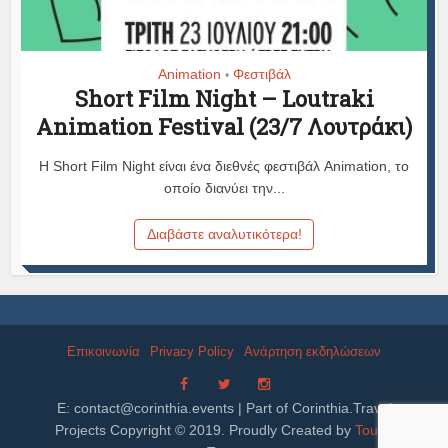
Animation
Φεστιβάλ
•
Short Film Night – Loutraki
Animation Festival (23/7 Λουτράκι)
Η Short Film Night είναι ένα διεθνές φεστιβάλ Animation, το
οποίο διανύει την...
Διαβάστε αναλυτικότερα!
Επικοινωνία
Privacy Policy
Ανάρτηση εκδηλώσεων
E:
contact@corinthia.events
| Part of Corinthia.Travel
Projects Copyright © 2019. Proudly Created by
Tourix