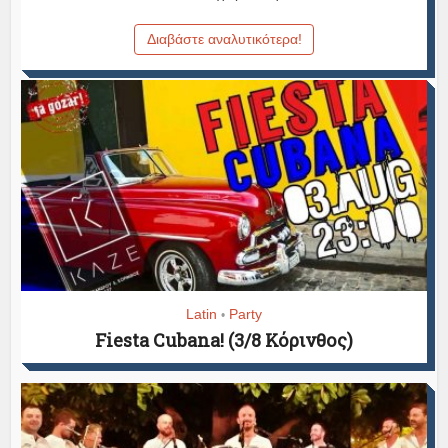
Διαβάστε αναλυτικότερα!
Latin
Party
•
Fiesta Cubana! (3/8 Κόρινθος)