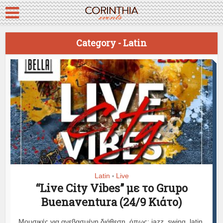
Category - Latin
Latin
Live
•
“Live City Vibes” με το Grupo
Buenaventura (24/9 Κιάτο)
Μουσικές για ανεβασμένη διάθεση, όπως: jazz, swing, latin,