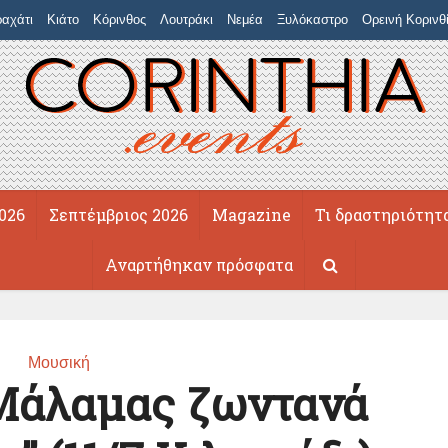
αχάτι
Κιάτο
Κόρινθος
Λουτράκι
Νεμέα
Ξυλόκαστρο
Ορεινή Κορινθ
026
Σεπτέμβριος 2026
Magazine
Τι δραστηριότητ
Αναρτήθηκαν πρόσφατα
Μουσική
Μάλαμας ζωντανά