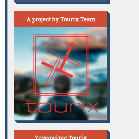
A project by Tourix.Team
Συνεργάτες Tourix