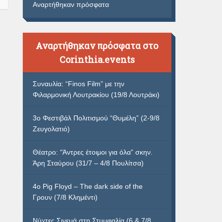
Αναρτήθηκαν πρόσφατα
Αναρτήθηκαν πρόσφατα στο
Corinthia.events
Συναυλία: “Finos Film” με την
Φιλαρμονική Λουτρακίου (19/8 Λουτράκι)
3ο Φεστιβάλ Πολιτισμού “Θυμέλη” (2-9/8
Ζευγολατιό)
Θέατρο: “Άντρες έτοιμοι για όλα” σκην.
Άρη Σταύρου (31/7 – 4/8 Πουλίτσα)
4ο Pig Floyd – The dark side of the
Γρουν (7/8 Κλημέντι)
Νύχτες Σινεμά στη Στυμφαλία (6 & 7/8