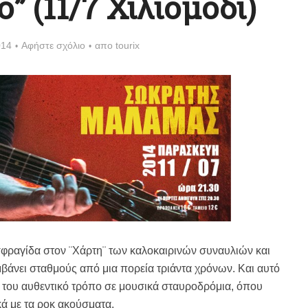
” (11/7 Χιλιομόδι)
014
Αφήστε σχόλιο
απο
tourix
σφραγίδα στον ¨Χάρτη¨ των καλοκαιρινών συναυλιών και
αμβάνει σταθμούς από μια πορεία τριάντα χρόνων. Και αυτό
ό του αυθεντικό τρόπ
ο σε μουσικά σταυροδρόμια, όπου
κά με τα ροκ ακούσματα.