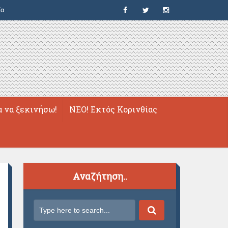
ία
α να ξεκινήσω!
ΝΕΟ! Εκτός Κορινθίας
Αναζήτηση..