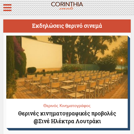
Εκδηλώσεις θερινό σινεμά
Θερινός Κινηματογράφος
Θερινές κινηματογραφικές προβολές
@Σινέ Ηλέκτρα Λουτράκι