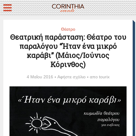
Θέατρο
Θεατρική παράσταση: Θέατρο του
παραλόγου “Ήταν ένα μικρό
καράβι” (Μάιος/Ιούνιος
Κόρινθος)
4 Μαΐου 2016
Αφήστε σχόλιο
απο
tourix