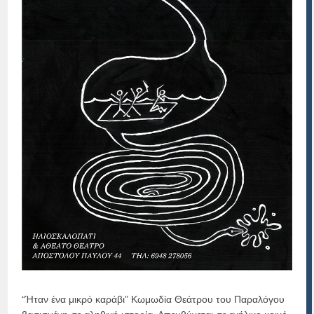
“Ήταν ένα μικρό καράβι” Κωμωδία Θεάτρου του Παραλόγου