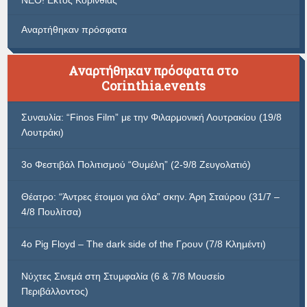
ΝΕΟ! Εκτός Κορινθίας
Αναρτήθηκαν πρόσφατα
Αναρτήθηκαν πρόσφατα στο
Corinthia.events
Συναυλία: “Finos Film” με την Φιλαρμονική Λουτρακίου (19/8
Λουτράκι)
3ο Φεστιβάλ Πολιτισμού “Θυμέλη” (2-9/8 Ζευγολατιό)
Θέατρο: “Άντρες έτοιμοι για όλα” σκην. Άρη Σταύρου (31/7 –
4/8 Πουλίτσα)
4ο Pig Floyd – The dark side of the Γρουν (7/8 Κλημέντι)
Νύχτες Σινεμά στη Στυμφαλία (6 & 7/8 Μουσείο
Περιβάλλοντος)