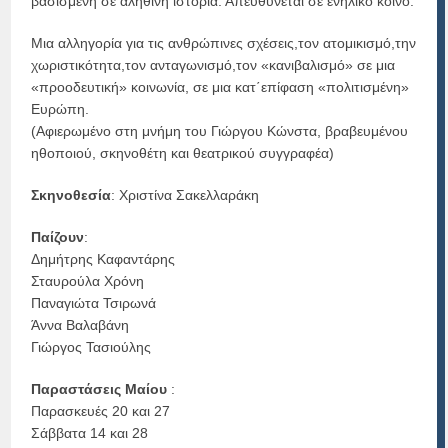
βασισμένη σε αληθινή ιστορία. Απευθύνεται σε ενήλικο κοινό.
Μια αλληγορία για τις ανθρώπινες σχέσεις,τον ατομικισμό,την
χωριστικότητα,τον ανταγωνισμό,τον «κανιβαλισμό» σε μια
«προοδευτική» κοινωνία, σε μια κατ΄επίφαση «πολιτισμένη»
Ευρώπη.
(Αφιερωμένο στη μνήμη του Γιώργου Κώνστα, βραβευμένου
ηθοποιού, σκηνοθέτη και θεατρικού συγγραφέα)
Σκηνοθεσία
: Χριστίνα Σακελλαράκη
Παίζουν
:
Δημήτρης Καφαντάρης
Σταυρούλα Χρόνη
Παναγιώτα Τσιρωνά
Άννα Βαλαβάνη
Γιώργος Τασιούλης
Παραστάσεις Μαίου
:
Παρασκευές 20 και 27
Σάββατα 14 και 28